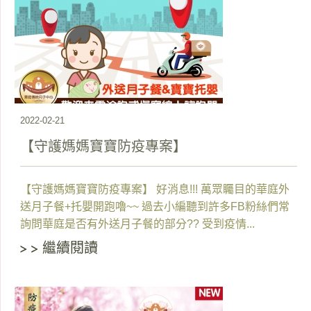
2022-02-21
【守護媽媽寶寶防疫專案】
【守護媽媽寶寶防疫專案】 好消息!!! 萬眾矚目的華庭外
送月子餐+托嬰開跑嚕~~ 過去小編聽到許多FB粉絲們常
詢問華庭是否有外送月子餐的部分?? 受到疫情...
繼續閱讀