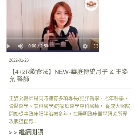
2022-01-23
【4+2R飲食法】NEW-華庭傳統月子 & 王姿
允 醫師
王姿允醫師是同時擁有多項專長(肥胖醫學、老年醫學、
骨鬆醫學、美容醫學)的家庭醫學專科醫師， 從成大醫院
開始從事臨床肥胖治療多年，在陽明臨床醫學研究所專
攻腸道菌跟...
繼續閱讀