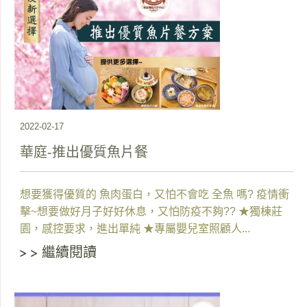
2022-02-17
華庭-推出優質魚片餐
想要獲得優質的 魚肉蛋白，又怕不會吃 全魚 嗎? 疫情衝
擊~想要做好月子好好休息，又怕防疫不夠?? ★獨棟莊
園，感控要求，進出單純 ★專屬嬰兒室照顧人...
繼續閱讀